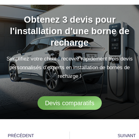
Obtenez 3 devis pour
l'installation d'une borne de
recharge
Simplifiez votre choix : recevez rapidement trois devis
personnalisés d’experts en installation de bornes de
recharge !
Devis comparatifs
Précédent
S
PRÉCÉDENT
SUIVANT