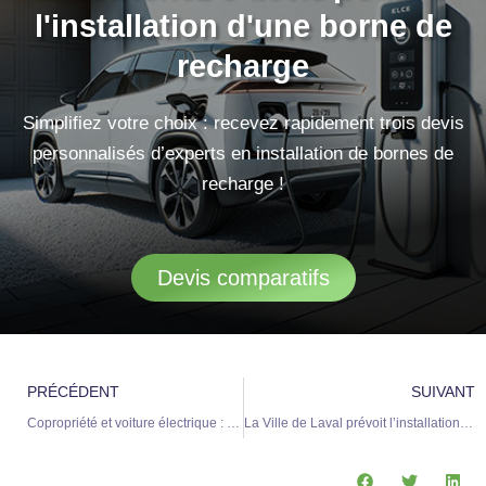
l'installation d'une borne de
recharge
Simplifiez votre choix : recevez rapidement trois devis
personnalisés d’experts en installation de bornes de
recharge !
Devis comparatifs
Précédent
S
PRÉCÉDENT
SUIVANT
Copropriété et voiture électrique : guide pratique pour installer une borne de recharge en toute sérénité
La Ville de Laval prévoit l’installation de 70 nouvelles bornes pour véhicules électriques afin de booster la mobilité durable