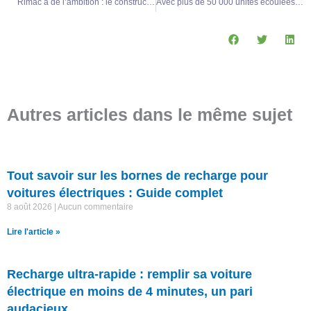
Rimac a de l’ambition : le constructeur de supercars électriques s’associe à Kia pour un étonnant projet de mobilité futuriste
Avec plus de 50 000 unités écoulées, Rivian a doublé ses livraisons en 2023 : analyse du succès fulgurant d’un pionnier des véhicules électriques
Autres articles dans le même sujet
Tout savoir sur les bornes de recharge pour
voitures électriques : Guide complet
8 août 2026
Aucun commentaire
Lire l'article »
Recharge ultra-rapide : remplir sa voiture
électrique en moins de 4 minutes, un pari
audacieux