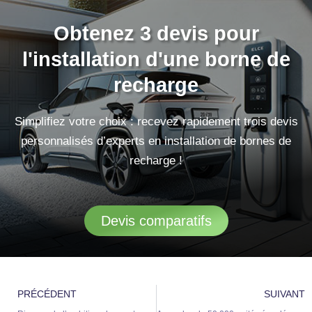
Obtenez 3 devis pour
l'installation d'une borne de
recharge
Simplifiez votre choix : recevez rapidement trois devis
personnalisés d’experts en installation de bornes de
recharge !
Devis comparatifs
Précédent
S
PRÉCÉDENT
SUIVANT