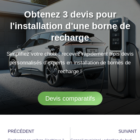
Obtenez 3 devis pour
l'installation d'une borne de
recharge
Simplifiez votre choix : recevez rapidement trois devis
personnalisés d’experts en installation de bornes de
recharge !
Devis comparatifs
Précédent
S
PRÉCÉDENT
SUIVANT