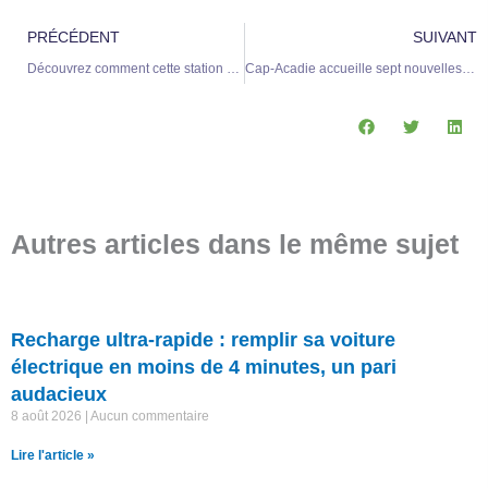
Précédent
S
PRÉCÉDENT
SUIVANT
Découvrez comment cette station utilise l’énergie solaire pour recharger les voitures électriques sur l’autoroute
Cap-Acadie accueille sept nouvelles bornes de recharge pour véhicules électriques
Autres articles dans le même sujet
Recharge ultra-rapide : remplir sa voiture
électrique en moins de 4 minutes, un pari
audacieux
8 août 2026
Aucun commentaire
Lire l'article »