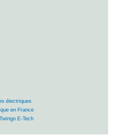
es électriques
rique en France
t Twingo E-Tech