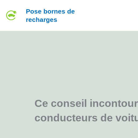
Aller
Pose bornes de
au
recharges
contenu
Ce conseil incontour
conducteurs de voitu