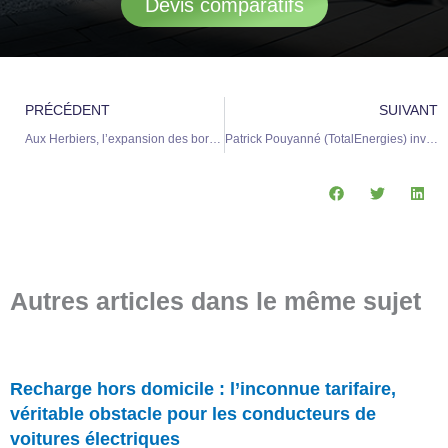
Devis comparatifs
Précédent
S
PRÉCÉDENT
SUIVANT
Aux Herbiers, l’expansion des bornes de recharge dynamise l’adoption des véhicules électriques
Patrick Pouyanné (TotalEnergies) invite les habitants des zones rurales à adopter la transition énergétique
Autres articles dans le même sujet
Recharge hors domicile : l’inconnue tarifaire,
véritable obstacle pour les conducteurs de
voitures électriques