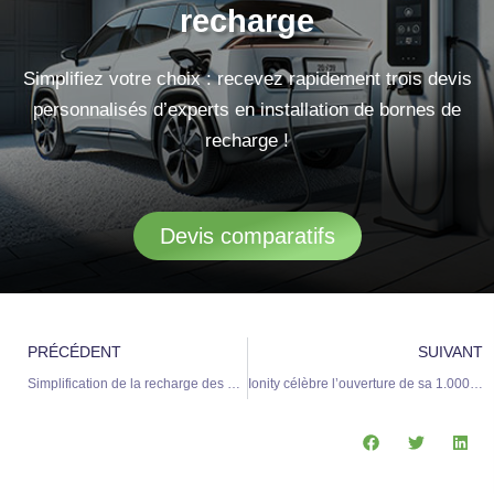
recharge
Simplifiez votre choix : recevez rapidement trois devis
personnalisés d’experts en installation de bornes de
recharge !
Devis comparatifs
Précédent
S
PRÉCÉDENT
SUIVANT
Simplification de la recharge des voitures électriques en France : une condition à respecter
Ionity célèbre l’ouverture de sa 1.000ème station de recharge rapide