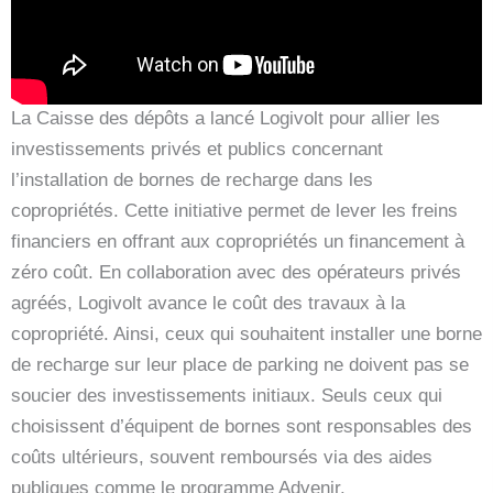
La Caisse des dépôts a lancé Logivolt pour allier les
investissements privés et publics concernant
l’installation de bornes de recharge dans les
copropriétés. Cette initiative permet de lever les freins
financiers en offrant aux copropriétés un financement à
zéro coût. En collaboration avec des opérateurs privés
agréés, Logivolt avance le coût des travaux à la
copropriété. Ainsi, ceux qui souhaitent installer une borne
de recharge sur leur place de parking ne doivent pas se
soucier des investissements initiaux. Seuls ceux qui
choisissent d’équipent de bornes sont responsables des
coûts ultérieurs, souvent remboursés via des aides
publiques comme le programme Advenir.