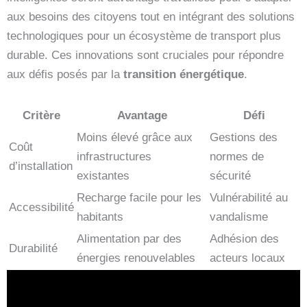
aux besoins des citoyens tout en intégrant des solutions
technologiques pour un écosystème de transport plus
durable. Ces innovations sont cruciales pour répondre
aux défis posés par la
transition énergétique
.
Critère
Avantage
Défi
Moins élevé grâce aux
Gestions des
Coût
infrastructures
normes de
d’installation
existantes
sécurité
Recharge facile pour les
Vulnérabilité au
Accessibilité
habitants
vandalisme
Alimentation par des
Adhésion des
Durabilité
énergies renouvelables
acteurs locaux