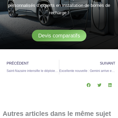
personnalisés d’experts en installation de bornes de
recharge !
Devis comparatifs
Précédent
S
PRÉCÉDENT
SUIVANT
Saint-Nazaire intensifie le déploiement des bornes de recharge publique pour véhicules électriques
Excellente nouvelle : Gemini arrive enfin sur ces smartphones Android économiques
Autres articles dans le même sujet