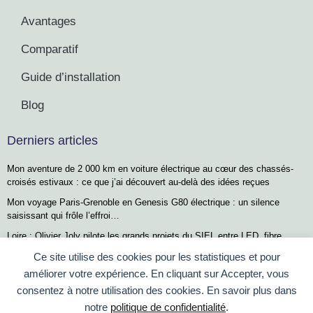
Avantages
Comparatif
Guide d’installation
Blog
Derniers articles
Mon aventure de 2 000 km en voiture électrique au cœur des chassés-
croisés estivaux : ce que j’ai découvert au-delà des idées reçues
Mon voyage Paris-Grenoble en Genesis G80 électrique : un silence
saisissant qui frôle l’effroi…
Loire : Olivier Joly pilote les grands projets du SIEL entre LED, fibre
optique et bornes de recharge
Ce site utilise des cookies pour les statistiques et pour
Tout savoir sur les bornes de recharge pour voitures électriques : Guide
améliorer votre expérience. En cliquant sur Accepter, vous
complet
consentez à notre utilisation des cookies. En savoir plus dans
Recharge ultra-rapide : remplir sa voiture électrique en moins de 4
notre
politique de confidentialité
.