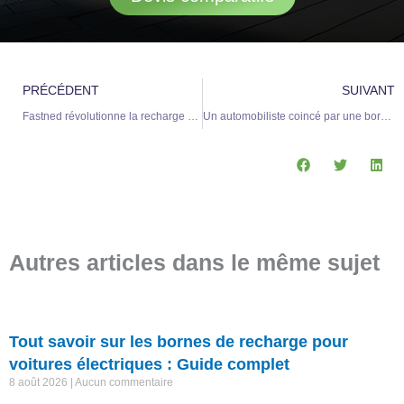
Précédent
S
PRÉCÉDENT
SUIVANT
Fastned révolutionne la recharge électrique rapide pour les trajets en montagne
Un automobiliste coincé par une borne de recharge électrique en Côtes-d’Armor contraint de régler des pénalités
Autres articles dans le même sujet
Tout savoir sur les bornes de recharge pour
voitures électriques : Guide complet
8 août 2026
Aucun commentaire