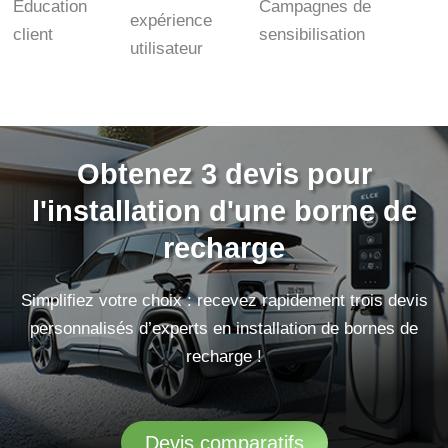
Éducation
Campagnes de
expérience
client
sensibilisation
utilisateur
Obtenez 3 devis pour
l'installation d'une borne de
recharge
Simplifiez votre choix : recevez rapidement trois devis
personnalisés d’experts en installation de bornes de
recharge !
Devis comparatifs