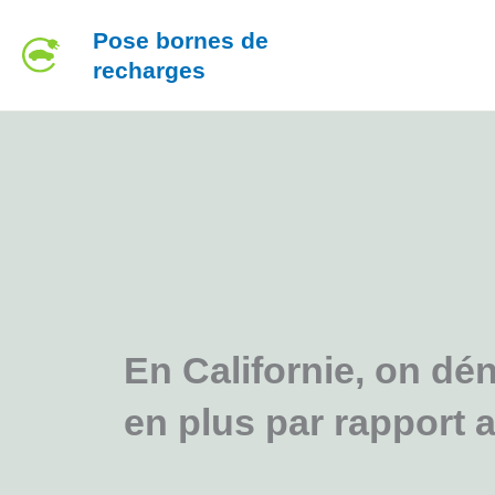
Aller
Pose bornes de
au
recharges
contenu
En Californie, on dé
en plus par rapport 