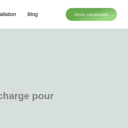
allation
Blog
Devis comparatifs
echarge pour