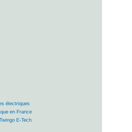
es électriques
rique en France
t Twingo E-Tech