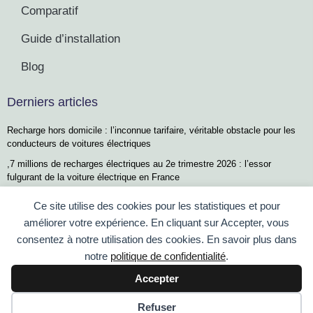
Comparatif
Guide d’installation
Blog
Derniers articles
Recharge hors domicile : l’inconnue tarifaire, véritable obstacle pour les
conducteurs de voitures électriques
,7 millions de recharges électriques au 2e trimestre 2026 : l’essor
fulgurant de la voiture électrique en France
Recharge limitée et batterie chaude : les raisons qui pourraient vous
Ce site utilise des cookies pour les statistiques et pour
décevoir avec la Renault Twingo E-Tech
améliorer votre expérience. En cliquant sur Accepter, vous
À Dijon, un quartier exemplaire pionnier de l’énergie positive en Europe
consentez à notre utilisation des cookies. En savoir plus dans
Rechargez votre véhicule électrique chez vous : découvrez vos droits
notre
politique de confidentialité
.
selon votre situation
Accepter
© 2022 Pose Borne de Recharge
Refuser