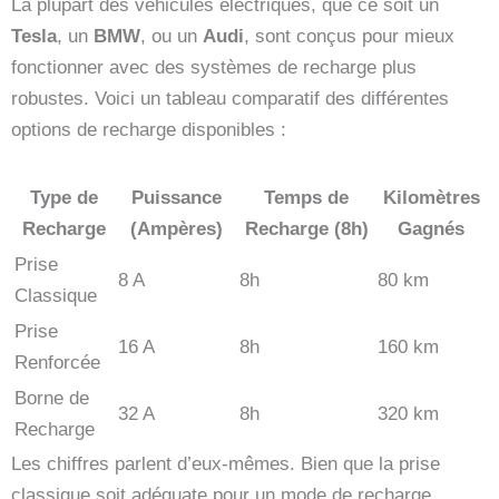
La plupart des véhicules électriques, que ce soit un
Tesla
, un
BMW
, ou un
Audi
, sont conçus pour mieux
fonctionner avec des systèmes de recharge plus
robustes. Voici un tableau comparatif des différentes
options de recharge disponibles :
Type de
Puissance
Temps de
Kilomètres
Recharge
(Ampères)
Recharge (8h)
Gagnés
Prise
8 A
8h
80 km
Classique
Prise
16 A
8h
160 km
Renforcée
Borne de
32 A
8h
320 km
Recharge
Les chiffres parlent d’eux-mêmes. Bien que la prise
classique soit adéquate pour un mode de recharge