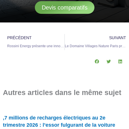
Devis comparatifs
Précédent
S
PRÉCÉDENT
SUIVANT
Rossini Energy présente une innovation avec un chargeur pour voiture électrique accompagné d’un carport solaire en bois
Le Domaine Villages Nature Paris présente son nouveau hameau de luxe
Autres articles dans le même sujet
,7 millions de recharges électriques au 2e
trimestre 2026 : l’essor fulgurant de la voiture