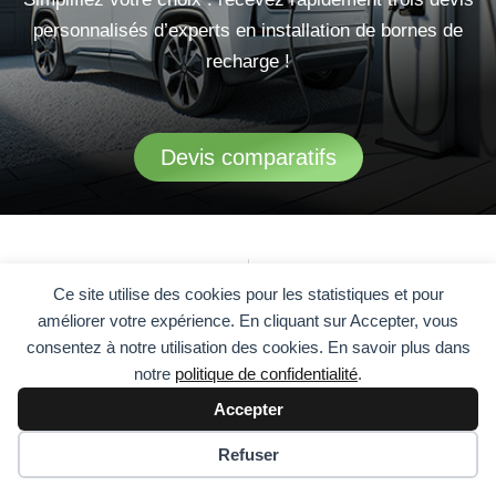
personnalisés d’experts en installation de bornes de
recharge !
Devis comparatifs
Précédent
S
PRÉCÉDENT
SUIVANT
Ce site utilise des cookies pour les statistiques et pour
Borne de recharge pour particuliers : un investissement rentable
Découvrez la nouvelle borne de recharge véhicule électrique innovante
améliorer votre expérience. En cliquant sur Accepter, vous
consentez à notre utilisation des cookies. En savoir plus dans
notre
politique de confidentialité
.
Accepter
Refuser
Autres articles dans le même sujet