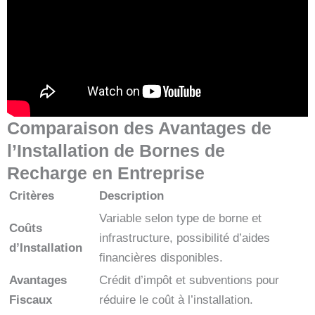
Comparaison des Avantages de
l’Installation de Bornes de
Recharge en Entreprise
Critères
Description
Variable selon type de borne et
Coûts
infrastructure, possibilité d’aides
d’Installation
financières disponibles.
Avantages
Crédit d’impôt et subventions pour
Fiscaux
réduire le coût à l’installation.