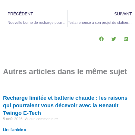
Précédent
S
PRÉCÉDENT
SUIVANT
Nouvelle borne de recharge pour véhicules électriques inaugurée à Bodilis
Tesla renonce à son projet de station de recharge autonome à San Francisco
Autres articles dans le même sujet
Recharge limitée et batterie chaude : les raisons
qui pourraient vous décevoir avec la Renault
Twingo E-Tech
5 août 2026
Aucun commentaire
Lire l'article »