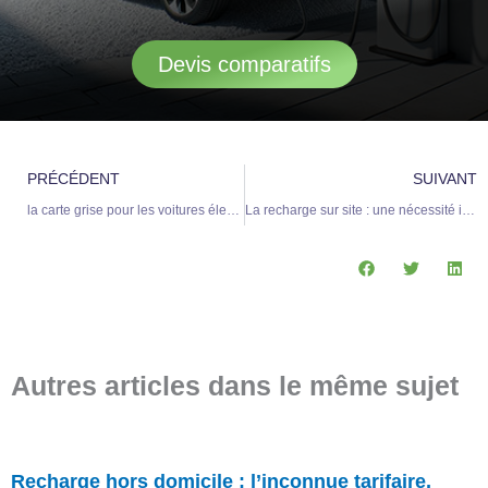
Devis comparatifs
Précédent
S
PRÉCÉDENT
SUIVANT
la carte grise pour les voitures électriques devient payante, à l’exception d’une région
La recharge sur site : une nécessité incontournable pour les flottes de véhicules
Autres articles dans le même sujet
Recharge hors domicile : l’inconnue tarifaire,