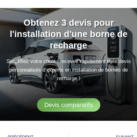
Obtenez 3 devis pour
l'installation d'une borne de
recharge
Simplifiez votre choix : recevez rapidement trois devis
personnalisés d’experts en installation de bornes de
recharge !
Devis comparatifs
Précédent
S