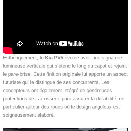
Esthétiquement, le
Kia PV5
évolue avec une signature
lumineuse verticale qui s’étend le long du capot et rejoint
le pare-brise. Cette finition originale lui apporte un aspect
futuriste qui le distingue de ses concurrents. Les
concepteurs ont également intégré de généreuses
protections de carrosserie pour assurer la durabilité, en
particulier autour des roues où le design anguleux est
soigneusement élaboré.