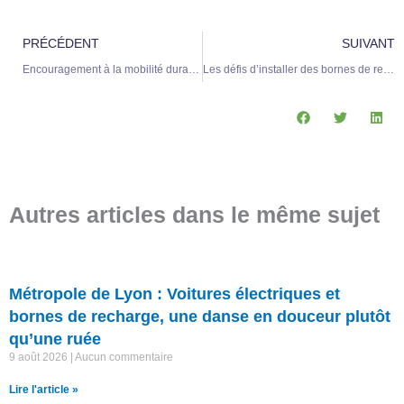
Précédent
S
PRÉCÉDENT
SUIVANT
Encouragement à la mobilité durable : soutien aux véhicules et aux infrastructures de distribution de BioGNV et d’hydrogène
Les défis d’installer des bornes de recharge pour les voitures électriques dans les immeubles
Autres articles dans le même sujet
Métropole de Lyon : Voitures électriques et
bornes de recharge, une danse en douceur plutôt
qu’une ruée
9 août 2026
Aucun commentaire
Lire l'article »