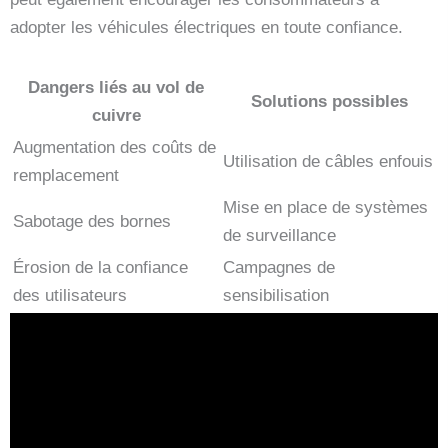
adopter les véhicules électriques en toute confiance.
Dangers liés au vol de
Solutions possibles
cuivre
Augmentation des coûts de
Utilisation de câbles enfouis
remplacement
Mise en place de systèmes
Sabotage des bornes
de surveillance
Érosion de la confiance
Campagnes de
des utilisateurs
sensibilisation