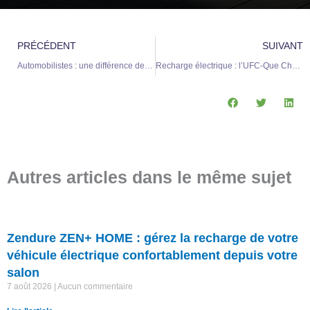
Précédent
S
PRÉCÉDENT
SUIVANT
Automobilistes : une différence de 40 centimes suscite une demande d’harmonisation des tarifs de recharge
Recharge électrique : l’UFC-Que Choisir alerte sur une « jungle tarifaire » confuse et inéquitable
Autres articles dans le même sujet
Zendure ZEN+ HOME : gérez la recharge de votre
véhicule électrique confortablement depuis votre
salon
7 août 2026
Aucun commentaire