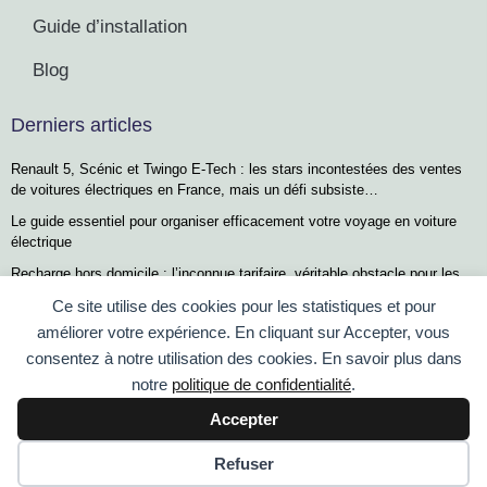
Guide d’installation
Blog
Derniers articles
Renault 5, Scénic et Twingo E-Tech : les stars incontestées des ventes
de voitures électriques en France, mais un défi subsiste…
Le guide essentiel pour organiser efficacement votre voyage en voiture
électrique
Recharge hors domicile : l’inconnue tarifaire, véritable obstacle pour les
conducteurs de voitures électriques
Ce site utilise des cookies pour les statistiques et pour
,7 millions de recharges électriques au 2e trimestre 2026 : l’essor
améliorer votre expérience. En cliquant sur Accepter, vous
fulgurant de la voiture électrique en France
consentez à notre utilisation des cookies. En savoir plus dans
Recharge limitée et batterie chaude : les raisons qui pourraient vous
notre
politique de confidentialité
.
décevoir avec la Renault Twingo E-Tech
Accepter
© 2022 Pose Borne de Recharge
Refuser