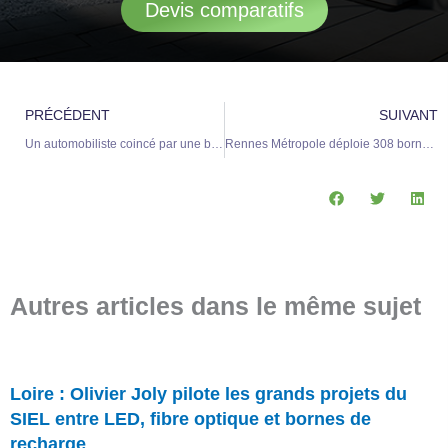
Devis comparatifs
Précédent
S
PRÉCÉDENT
SUIVANT
Un automobiliste coincé par une borne de recharge électrique en Côtes-d’Armor contraint de régler des pénalités
Rennes Métropole déploie 308 bornes de recharge électriques dans ses parkings souterrains pour faciliter la mobilité durable
Autres articles dans le même sujet
Loire : Olivier Joly pilote les grands projets du
SIEL entre LED, fibre optique et bornes de
recharge