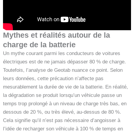
Mythes et réalités autour de la
charge de la batterie
Un mythe courant parmi les conducteurs de voitures
électriques est de ne jamais dépasser 80 % de charge.
Toutefois, l’analyse de Geotab nuance ce point. Selon
leurs données, cette précaution n’affecte pas
mesurablement la durée de vie de la batterie. En réalité,
la dégradation se produit lorsqu’un véhicule passe un
temps trop prolongé à un niveau de charge très bas, en
dessous de 20 %, ou très élevé, au-dessus de 80 %.
Cela signifie qu’il n’est pas nécessaire d’angoisser à
l’idée de recharger son véhicule à 100 % de temps en