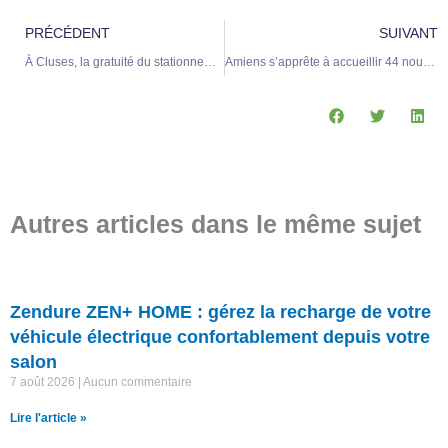
Précédent
S
PRÉCÉDENT
SUIVANT
À Cluses, la gratuité du stationnement pour les véhicules électriques suscite des débats parmi les élus
Amiens s’apprête à accueillir 44 nouvelles bornes de recharge électrique d’ici deux ans
Autres articles dans le même sujet
Zendure ZEN+ HOME : gérez la recharge de votre
véhicule électrique confortablement depuis votre
salon
7 août 2026
Aucun commentaire
Lire l'article »