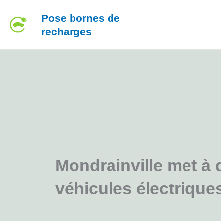
Aller
Pose bornes de
au
recharges
contenu
Mondrainville met à 
véhicules électrique