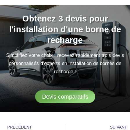
Obtenez 3 devis pour
l'installation d'une borne de
recharge
Simplifiez votre choix : recevez rapidement trois devis
personnalisés d’experts en installation de bornes de
recharge !
Devis comparatifs
Précédent
S
PRÉCÉDENT
SUIVANT