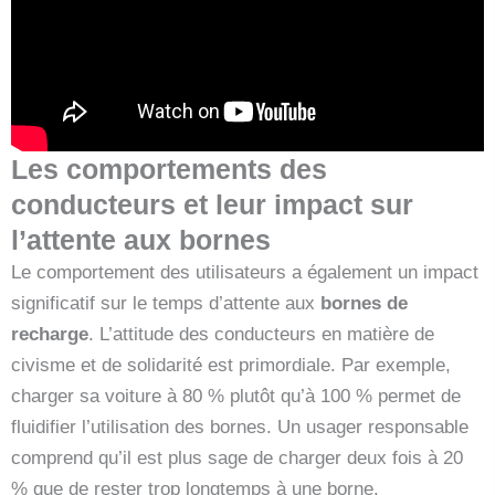
Les comportements des
conducteurs et leur impact sur
l’attente aux bornes
Le comportement des utilisateurs a également un impact
significatif sur le temps d’attente aux
bornes de
recharge
. L’attitude des conducteurs en matière de
civisme et de solidarité est primordiale. Par exemple,
charger sa voiture à 80 % plutôt qu’à 100 % permet de
fluidifier l’utilisation des bornes. Un usager responsable
comprend qu’il est plus sage de charger deux fois à 20
% que de rester trop longtemps à une borne.