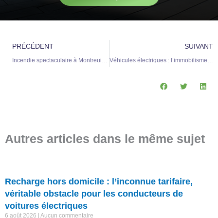
Précédent
S
PRÉCÉDENT
SUIVANT
Incendie spectaculaire à Montreuil : une voiture électrique en charge déclenche un feu dévastateur dans une station-service
Véhicules électriques : l’immobilisme des flottes automobiles devient une option obsolète
Autres articles dans le même sujet
Recharge hors domicile : l’inconnue tarifaire,
véritable obstacle pour les conducteurs de
voitures électriques
6 août 2026
Aucun commentaire