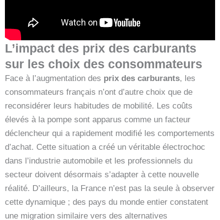
L’impact des prix des carburants
sur les choix des consommateurs
Face à l’augmentation des
prix des carburants
, les
consommateurs français n’ont d’autre choix que de
reconsidérer leurs habitudes de mobilité. Les coûts
élevés à la pompe sont apparus comme un facteur
déclencheur qui a rapidement modifié les comportements
d’achat. Cette situation a créé un véritable électrochoc
dans l’industrie automobile et les professionnels du
secteur doivent désormais s’adapter à cette nouvelle
réalité. D’ailleurs, la France n’est pas la seule à observer
cette dynamique ; des pays du monde entier constatent
une migration similaire vers des alternatives