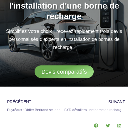
l'installation d'une borne de
recharge
Simplifiez votre choix : recevez rapidement trois devis
personnalisés d’experts en installation de bornes de
recharge !
Devis comparatifs
Précédent
S
PRÉCÉDENT
SUIVANT
Puyréaux : Didier Bertrand se lance pour un troisième mandat le 15 mars prochain
BYD dévoilera une borne de recharge révolutionnaire aux performances inédites