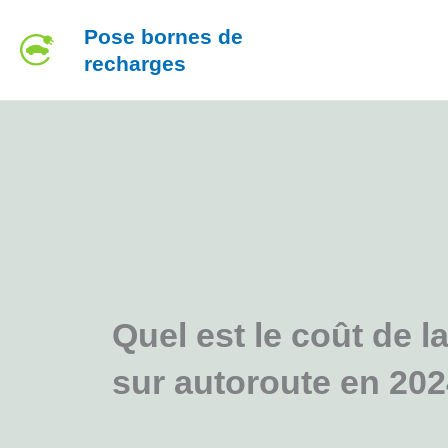
Aller
Pose bornes de
au
recharges
contenu
Quel est le coût de l
sur autoroute en 202