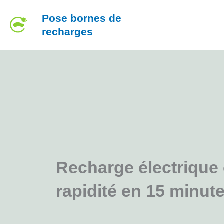
Aller
Pose bornes de
au
recharges
contenu
Recharge électrique e
rapidité en 15 minut