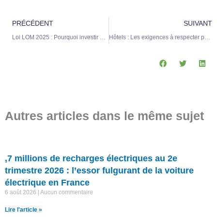
Précédent
S
PRÉCÉDENT
SUIVANT
Loi LOM 2025 : Pourquoi investir dans une borne de recharge ? Voici trois bonnes raisons.
Hôtels : Les exigences à respecter pour l’installation d’une borne en 2025
Autres articles dans le même sujet
,7 millions de recharges électriques au 2e
trimestre 2026 : l’essor fulgurant de la voiture
électrique en France
6 août 2026
Aucun commentaire
Lire l'article »