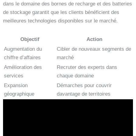
dans le domaine des bornes de recharge et des batteries
de stockage garantit que les clients bénéficient des
meilleures technologies disponibles sur le marché.
Objectif
Action
Augmentation du
Cibler de nouveaux segments de
chiffre d’affaires
marché
Amélioration des
Recruter des experts dans
services
chaque domaine
Expansion
Démarches pour couvrir
géographique
davantage de territoires