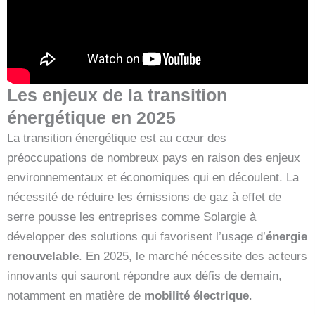
Les enjeux de la transition
énergétique en 2025
La transition énergétique est au cœur des
préoccupations de nombreux pays en raison des enjeux
environnementaux et économiques qui en découlent. La
nécessité de réduire les émissions de gaz à effet de
serre pousse les entreprises comme Solargie à
développer des solutions qui favorisent l’usage d’
énergie
renouvelable
. En 2025, le marché nécessite des acteurs
innovants qui sauront répondre aux défis de demain,
notamment en matière de
mobilité électrique
.