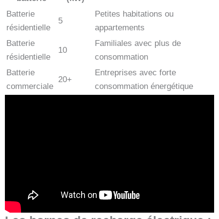
Batterie
Petites habitations ou
5
résidentielle
appartements
Batterie
Familiales avec plus de
10
résidentielle
consommation
Batterie
Entreprises avec forte
20+
commerciale
consommation énergétique