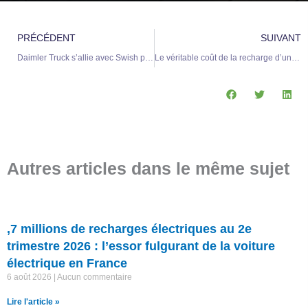
Précédent
S
PRÉCÉDENT
SUIVANT
Daimler Truck s’allie avec Swish pour révolutionner les recharges électriques
Le véritable coût de la recharge d’une voiture électrique : décryptage des tarifs
Autres articles dans le même sujet
,7 millions de recharges électriques au 2e
trimestre 2026 : l’essor fulgurant de la voiture
électrique en France
6 août 2026
Aucun commentaire
Lire l'article »