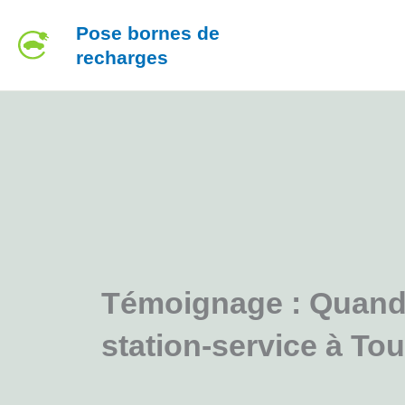
Aller
Pose bornes de
au
recharges
contenu
Témoignage : Quand 
station-service à T