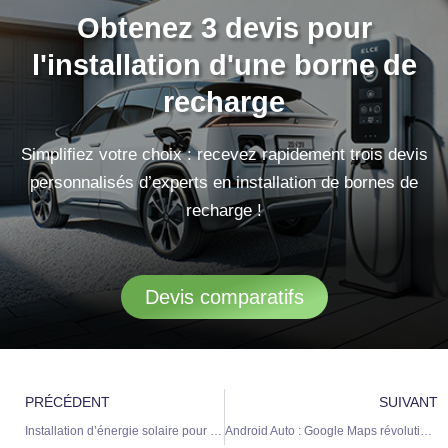
Obtenez 3 devis pour
l'installation d'une borne de
recharge
Simplifiez votre choix : recevez rapidement trois devis
personnalisés d’experts en installation de bornes de
recharge !
Devis comparatifs
Précédent
S
PRÉCÉDENT
SUIVANT
Installation d’énergie solaire pour dynamiser les équipements sportifs de Luc-sur-Orbieu
Android Auto : Google Maps révolutionne la navigation pour les véhicules électriques