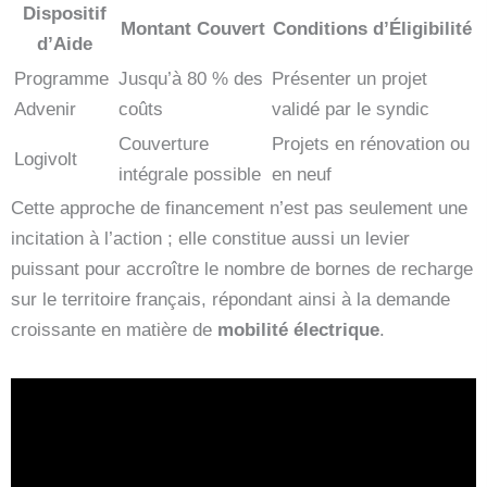
Dispositif
Montant Couvert
Conditions d’Éligibilité
d’Aide
Programme
Jusqu’à 80 % des
Présenter un projet
Advenir
coûts
validé par le syndic
Couverture
Projets en rénovation ou
Logivolt
intégrale possible
en neuf
Cette approche de financement n’est pas seulement une
incitation à l’action ; elle constitue aussi un levier
puissant pour accroître le nombre de bornes de recharge
sur le territoire français, répondant ainsi à la demande
croissante en matière de
mobilité électrique
.