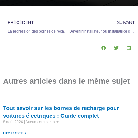
Précédent
S
PRÉCÉDENT
SUIVANT
La régression des bornes de recharge aux États-Unis face aux critiques de Donald Trump
Devenir installateur ou installatrice de bornes de recharge électrique : un métier d’avenir
Autres articles dans le même sujet
Tout savoir sur les bornes de recharge pour
voitures électriques : Guide complet
8 août 2026
Aucun commentaire
Lire l'article »