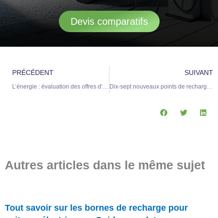
Devis comparatifs
Précédent
S
PRÉCÉDENT
SUIVANT
L’énergie : évaluation des offres d’électricité pour les véhicules électriques
Dix-sept nouveaux points de recharge pour voitures électriques font leur apparition
Autres articles dans le même sujet
Tout savoir sur les bornes de recharge pour