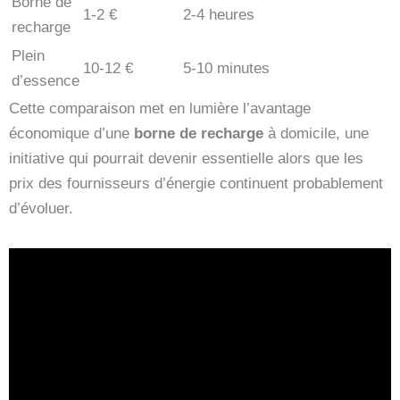
Borne de
1-2 €
2-4 heures
recharge
Plein
10-12 €
5-10 minutes
d’essence
Cette comparaison met en lumière l’avantage
économique d’une
borne de recharge
à domicile, une
initiative qui pourrait devenir essentielle alors que les
prix des fournisseurs d’énergie continuent probablement
d’évoluer.