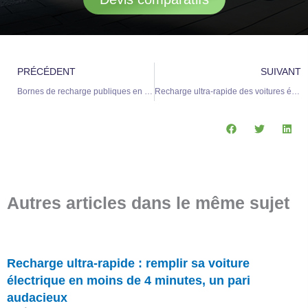
Précédent
S
PRÉCÉDENT
SUIVANT
Bornes de recharge publiques en France : pénurie réelle ou idée reçue ?
Recharge ultra-rapide des voitures électriques en heures de pointe en France : un défi source de frustration
Autres articles dans le même sujet
Recharge ultra-rapide : remplir sa voiture
électrique en moins de 4 minutes, un pari
audacieux