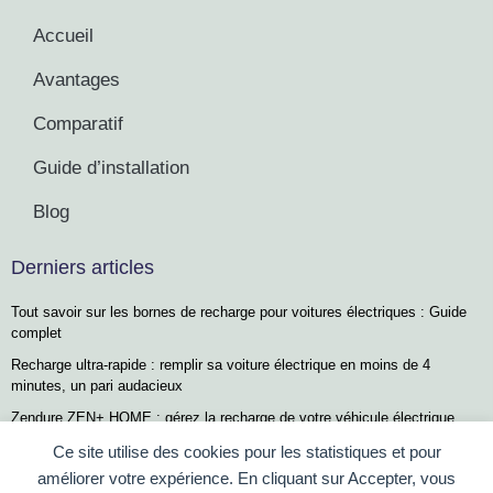
Accueil
Avantages
Comparatif
Guide d’installation
Blog
Derniers articles
Tout savoir sur les bornes de recharge pour voitures électriques : Guide
complet
Recharge ultra-rapide : remplir sa voiture électrique en moins de 4
minutes, un pari audacieux
Zendure ZEN+ HOME : gérez la recharge de votre véhicule électrique
confortablement depuis votre salon
Ce site utilise des cookies pour les statistiques et pour
Renault 5, Scénic et Twingo E-Tech : les stars incontestées des ventes
améliorer votre expérience. En cliquant sur Accepter, vous
de voitures électriques en France, mais un défi subsiste…