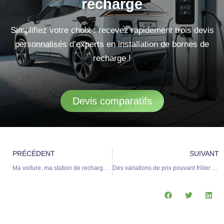
recharge
Simplifiez votre choix : recevez rapidement trois devis
personnalisés d’experts en installation de bornes de
recharge !
Devis comparatifs
Précédent
S
PRÉCÉDENT
SUIVANT
Ma voiture, ma station de recharge et mon travail : un trio connecté au quotidien
Des variations de prix pouvant frôler les 500% » : l’association Que Choisir Ensemble tire la sonnette d’alarme