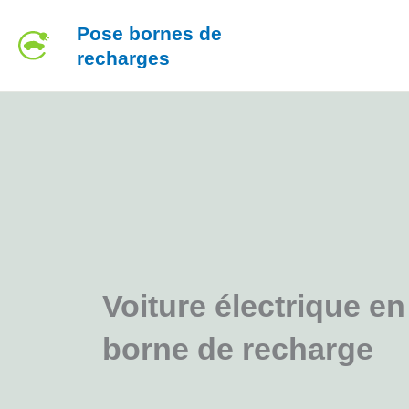
Aller
Pose bornes de
au
recharges
contenu
Voiture électrique en
borne de recharge