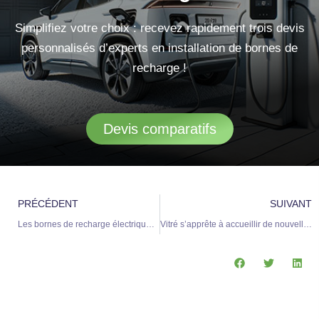
Simplifiez votre choix : recevez rapidement trois devis
personnalisés d’experts en installation de bornes de
recharge !
Devis comparatifs
Précédent
S
PRÉCÉDENT
SUIVANT
Les bornes de recharge électriques : attention aux arnaques visant votre véhicule
Vitré s’apprête à accueillir de nouvelles bornes de recharge pour véhicules électriques