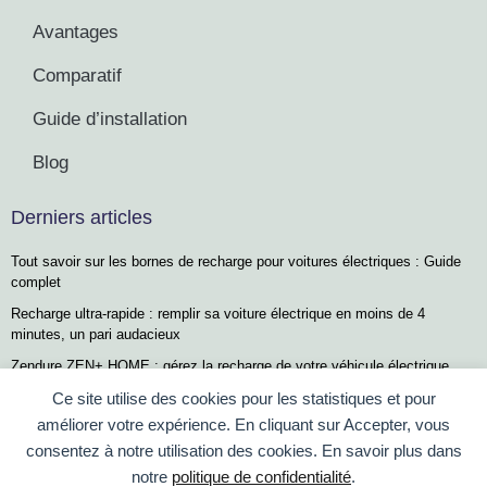
Avantages
Comparatif
Guide d’installation
Blog
Derniers articles
Tout savoir sur les bornes de recharge pour voitures électriques : Guide
complet
Recharge ultra-rapide : remplir sa voiture électrique en moins de 4
minutes, un pari audacieux
Zendure ZEN+ HOME : gérez la recharge de votre véhicule électrique
confortablement depuis votre salon
Ce site utilise des cookies pour les statistiques et pour
Renault 5, Scénic et Twingo E-Tech : les stars incontestées des ventes
améliorer votre expérience. En cliquant sur Accepter, vous
de voitures électriques en France, mais un défi subsiste…
consentez à notre utilisation des cookies. En savoir plus dans
Le guide essentiel pour organiser efficacement votre voyage en voiture
notre
politique de confidentialité
.