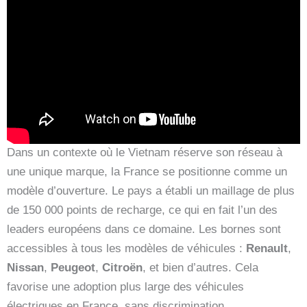
Dans un contexte où le Vietnam réserve son réseau à
une unique marque, la France se positionne comme un
modèle d’ouverture. Le pays a établi un maillage de plus
de 150 000 points de recharge, ce qui en fait l’un des
leaders européens dans ce domaine. Les bornes sont
accessibles à tous les modèles de véhicules :
Renault
,
Nissan
,
Peugeot
,
Citroën
, et bien d’autres. Cela
favorise une adoption plus large des véhicules
électriques en France, sans discrimination.