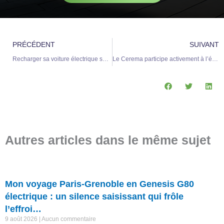
Précédent
S
PRÉCÉDENT
SUIVANT
Recharger sa voiture électrique sur une borne publique : vigilance face aux risques de piratage des données !
Le Cerema participe activement à l’élaboration et à l’évaluation du plan d’installation des bornes de recharge pour voitures électriques en Ille-et-Vilaine.
Autres articles dans le même sujet
Mon voyage Paris-Grenoble en Genesis G80
électrique : un silence saisissant qui frôle
l’effroi…
9 août 2026
Aucun commentaire