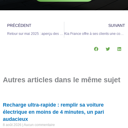
Précédent
S
PRÉCÉDENT
SUIVANT
Retour sur mai 2025 : aperçu des nouveautés automobiles du mois
Kia France offre à ses clients une connexion avec Izi by EDF
Autres articles dans le même sujet
Recharge ultra-rapide : remplir sa voiture
électrique en moins de 4 minutes, un pari
audacieux
8 août 2026
Aucun commentaire