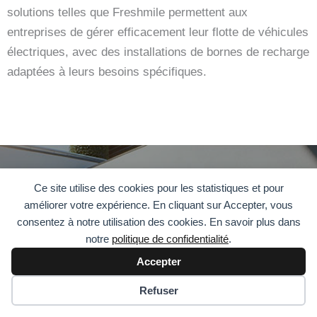
solutions telles que Freshmile permettent aux
entreprises de gérer efficacement leur flotte de véhicules
électriques, avec des installations de bornes de recharge
adaptées à leurs besoins spécifiques.
Obtenez 3 devis pour
Ce site utilise des cookies pour les statistiques et pour
l'installation d'une borne de
améliorer votre expérience. En cliquant sur Accepter, vous
consentez à notre utilisation des cookies. En savoir plus dans
recharge
notre
politique de confidentialité
.
Accepter
Simplifiez votre choix : recevez rapidement trois devis
personnalisés d’experts en installation de bornes de
Refuser
recharge !