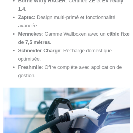
Borne Witty HAGER
: Certifiée
ZE
et
EV ready
1.4
.
Zaptec
: Design multi-primé et fonctionnalité
avancée.
Mennekes
: Gamme Wallboxen avec un
câble fixe
de 7,5 mètres
.
Schneider Charge
: Recharge domestique
optimisée.
Freshmile
: Offre complète avec application de
gestion.