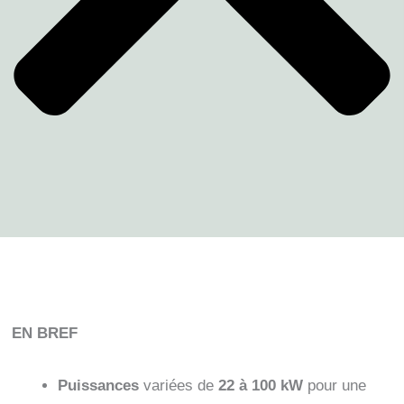
EN BREF
Puissances
variées de
22 à 100 kW
pour une