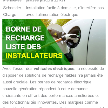
Mennekes
phasée jusqu’à
11 kW
Schneider
Installation facile à domicile, n’interfère pas
Charge
avec l’alimentation électrique
Avec l’essor des
véhicules électriques
, la nécessité de
disposer de solutions de recharge fiables n’a jamais été
aussi cruciale. Les bornes de recharge électrique
nouvelle génération répondent à cette demande
croissante en offrant des performances améliorées et
des fonctionnalités innovantes. Des marques comme