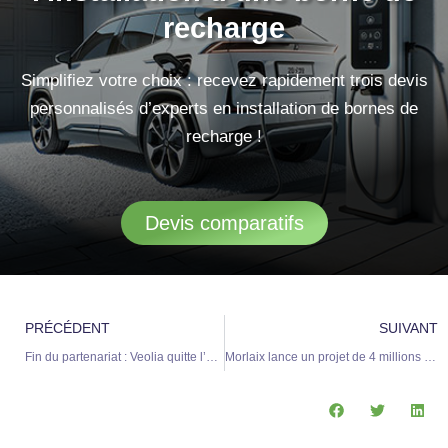
recharge
Simplifiez votre choix : recevez rapidement trois devis
personnalisés d’experts en installation de bornes de
recharge !
Devis comparatifs
Précédent
S
PRÉCÉDENT
SUIVANT
Fin du partenariat : Veolia quitte l’exploitation du centre de valorisation des déchets
Morlaix lance un projet de 4 millions d’euros pour moderniser la concession Peugeot de La Croix Rouge