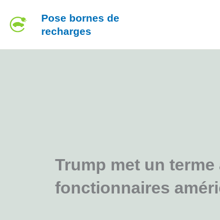
Aller
Pose bornes de
au
recharges
contenu
Trump met un terme à
fonctionnaires améri