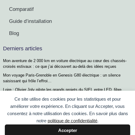
Comparatif
Guide d’installation
Blog
Derniers articles
Mon aventure de 2 000 km en voiture électrique au cœur des chassés-
croisés estivaux : ce que j’ai découvert au-delà des idées reçues
Mon voyage Paris-Grenoble en Genesis G80 électrique : un silence
saisissant qui frôle l’effroi…
Loire : Olivier Joly pilote les grands projets du SIEL entre LED, fibre
optique et bornes de recharge
Ce site utilise des cookies pour les statistiques et pour
Tout savoir sur les bornes de recharge pour voitures électriques : Guide
améliorer votre expérience. En cliquant sur Accepter, vous
complet
consentez à notre utilisation des cookies. En savoir plus dans
Recharge ultra-rapide : remplir sa voiture électrique en moins de 4
notre
politique de confidentialité
.
minutes, un pari audacieux
Accepter